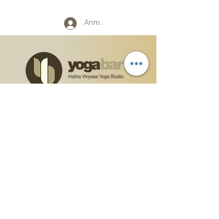
Anmelden
"Denn sich der Wahrheit zu öffnen bedeutet,
sein Herz zu öffnen; und wenn das Herz offen
ist, ist Liebe da, weil Liebe der natürliche
Zustand des offenen Herzens ist. "
AGB
Impressum