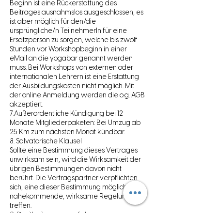
Beginn ist eine Rückerstattung des
Beitrages ausnahmslos ausgeschlossen, es
ist aber möglich für den/die
ursprüngliche/n TeilnehmerIn für eine
Ersatzperson zu sorgen, welche bis zwölf
Stunden vor Workshopbeginn in einer
eMail an die yogabar genannt werden
muss. Bei Workshops von externen oder
internationalen Lehrern ist eine Erstattung
der Ausbildungskosten nicht möglich. Mit
der online Anmeldung werden die o.g. AGB
akzeptiert.
7.Außerordentliche Kündigung bei 12
Monate Mitgliederpaketen: Bei Umzug ab
25 Km zum nächsten Monat kündbar.
8. Salvatorische Klausel
Sollte eine Bestimmung dieses Vertrages
unwirksam sein, wird die Wirksamkeit der
übrigen Bestimmungen davon nicht
berührt. Die Vertragspartner verpflichten
sich, eine dieser Bestimmung möglichst
nahekommende, wirksame Regelung zu
treffen.
9. Streitbeilegungsverfahren