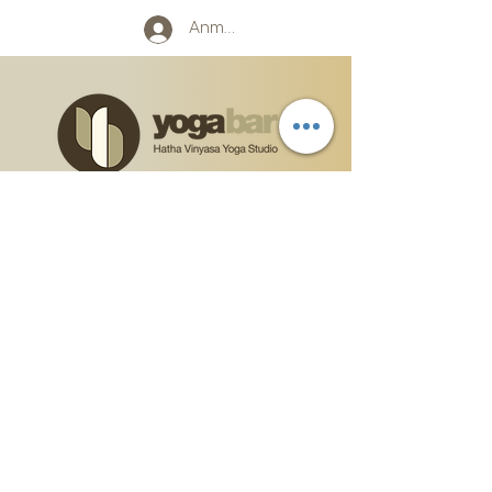
Anmelden
"Denn sich der Wahrheit zu öffnen bedeutet,
sein Herz zu öffnen; und wenn das Herz offen
ist, ist Liebe da, weil Liebe der natürliche
Zustand des offenen Herzens ist. "
AGB
Impressum