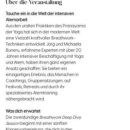
Über die Veranstaltung
Tauche ein in die Welt der intensiven 
Atemarbeit
Aus den uralten Praktiken des Pranayama 
der Yogis hat sich in der modernen Welt 
eine Vielzahl kraftvoller Breathwork-
Techniken entwickelt. Jörg und Michaela 
Buneru, erfahrene Experten mit über 20 
Jahren intensiver Beschäftigung mit Yoga 
und Atem, haben ihren ganz eigenen 
Ansatz geschaffen. Sie bieten ein 
einzigartiges Erlebnis, das Menschen in 
Coachings, Gruppensitzungen, auf 
Festivals, Retreats und durch ihr 
spezialisiertes Atemtraining 
nähergebracht wird.
Was dich erwartet
Die zweistündige 
Breathwork Deep Dive 
Session
 beginnt mit einer sanften 
Körpervorbereitung, die dich in den 