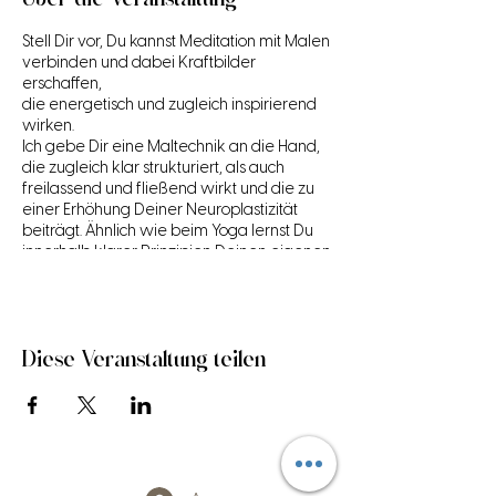
Über die Veranstaltung
Stell Dir vor, Du kannst Meditation mit Malen
verbinden und dabei Kraftbilder
erschaffen,
die energetisch und zugleich inspirierend
wirken.
Ich gebe Dir eine Maltechnik an die Hand,
die zugleich klar strukturiert, als auch
freilassend und fließend wirkt und die zu
einer Erhöhung Deiner Neuroplastizität
beiträgt. Ähnlich wie beim Yoga lernst Du
innerhalb klarer Prinzipien Deinen eigenen
Flow zu leben und zu beeinflussen.
Das Malen führt Dich in einen fühlbar
harmonisierenden Prozess, der eine
positive Neuausrichtung Deiner Gedanken
fördert und Deine Ressourcen aktiviert.
Diese Veranstaltung teilen
Ohne künstlerische Vorkenntnisse kannst
Du Dich auf eine kreative
Bewusstseinsarbeit einlassen, die
entspannend wirkt, als auch Deine
Energien zum Fließen bringt.
Wenn Du bereits Lieblingsbuntstifte oder