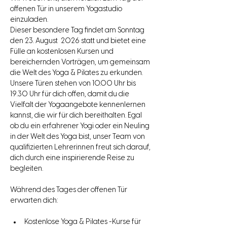
offenen Tür in unserem Yogastudio 
einzuladen. 
Dieser besondere Tag findet am Sonntag 
den 23. August  2026 statt und bietet eine 
Fülle an kostenlosen Kursen und 
bereichernden Vorträgen, um gemeinsam 
die Welt des Yoga & Pilates zu erkunden.
Unsere Türen stehen von 10.00 Uhr bis 
19.30 Uhr für dich offen, damit du die 
Vielfalt der Yogaangebote kennenlernen 
kannst, die wir für dich bereithalten. Egal 
ob du ein erfahrener Yogi oder ein Neuling 
in der Welt des Yoga bist, unser Team von 
qualifizierten Lehrerinnen freut sich darauf, 
dich durch eine inspirierende Reise zu 
begleiten.
Während des Tages der offenen Tür 
erwarten dich:
Kostenlose Yoga & Pilates -Kurse für 