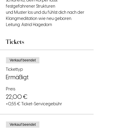
schlafend, dein Körper lässt 
festgefahrener Strukturen

und Muster los und du fühlst dich nach der

Klangmeditation wie neu geboren.
Leitung: Astrid Hagedorn
Tickets
Verkauf beendet
Tickettyp
Ermäßigt
Preis
22,00 €
+0,55 € Ticket-Servicegebühr
Verkauf beendet