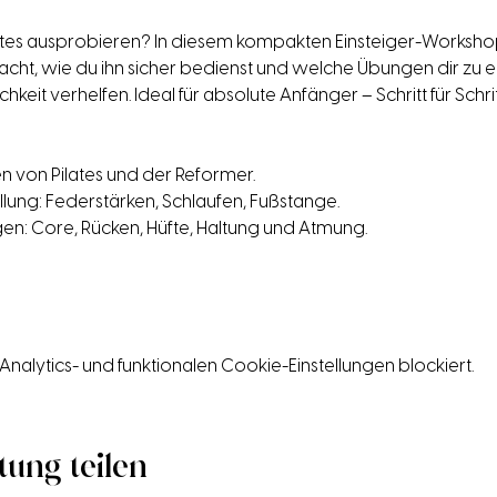
tes ausprobieren? In diesem kompakten Einsteiger-Workshop
t, wie du ihn sicher bedienst und welche Übungen dir zu ein
eit verhelfen. Ideal für absolute Anfänger – Schritt für Schrit
ien von Pilates und der Reformer.
llung: Federstärken, Schlaufen, Fußstange.
n: Core, Rücken, Hüfte, Haltung und Atmung.
lytics- und funktionalen Cookie-Einstellungen blockiert.
tung teilen