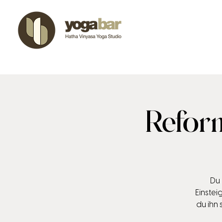
Reform
Du 
Einste
du ihn