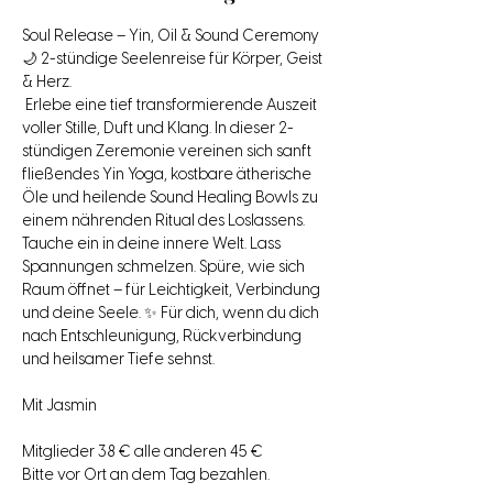
Soul Release – Yin, Oil & Sound Ceremony 
🌙 2-stündige Seelenreise für Körper, Geist 
& Herz.
 Erlebe eine tief transformierende Auszeit 
voller Stille, Duft und Klang. In dieser 2-
stündigen Zeremonie vereinen sich sanft 
fließendes Yin Yoga, kostbare ätherische 
Öle und heilende Sound Healing Bowls zu 
einem nährenden Ritual des Loslassens. 
Tauche ein in deine innere Welt. Lass 
Spannungen schmelzen. Spüre, wie sich 
Raum öffnet – für Leichtigkeit, Verbindung 
und deine Seele. ✨ Für dich, wenn du dich 
nach Entschleunigung, Rückverbindung 
und heilsamer Tiefe sehnst.
Mit Jasmin 
Mitglieder 38 € alle anderen 45 €
Bitte vor Ort an dem Tag bezahlen.