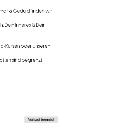
mor & Geduld finden wir 
h, Dein Inneres & Dein 
ga-Kursen oder unseren 
atten sind begrenzt 
Verkauf beendet