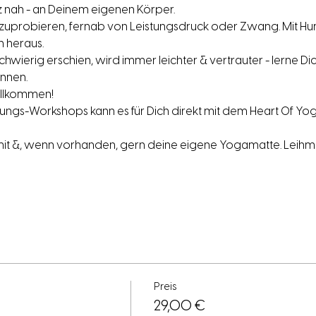
 nah - an Deinem eigenen Körper.
szuprobieren, fernab von Leistungsdruck oder Zwang. Mit Hu
 heraus.
hwierig erschien, wird immer leichter & vertrauter - lerne Dic
nnen.
willkommen!
rungs-Workshops kann es für Dich direkt mit dem Heart Of Yo
 mit &, wenn vorhanden, gern deine eigene Yogamatte. Leihm
Preis
29,00 €