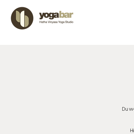
Du wo
H