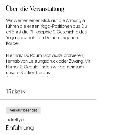
Über die Veranstaltung
Wir werfen einen Blick auf die Atmung &
führen die ersten Yoga-Positionen aus. Du
erfährst die Philosophie & Geschichte des
Yoga ganz nah - an Deinem eigenen
Körper.
Hier hast Du Raum Dich auszuprobieren,
fernab von Leistungsdruck oder Zwang. Mit
Humor & Geduld finden wir gemeinsam
unsere Stärken heraus.
& all das, was am Anfang schwierig
erschien, wird immer leichter & vertrauter -
lerne Dich, Dein Inneres & Dein Äußeres,
Tickets
wieder besser kennen.
Alle Körper sind herzlich willkommen!
Verkauf beendet
Im Anschluss Deines Einführungs-
Workshops kann es für Dich direkt mit dem
Tickettyp
Heart Of Yoga-Kursen oder unseren
Intro-
Einführung
Kursen
weiter gehen.