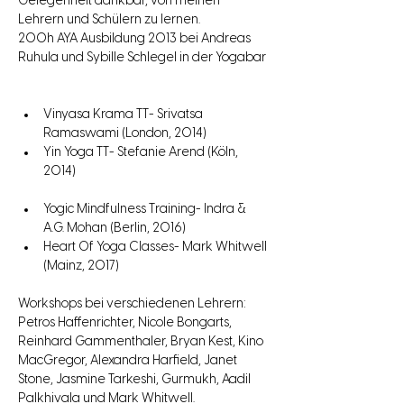
Gelegenheit dankbar, von meinen 
Lehrern und Schülern zu lernen.
200h AYA Ausbildung 2013 bei Andreas 
Ruhula und Sybille Schlegel in der Yogabar
Vinyasa Krama TT- Srivatsa 
Ramaswami (London, 2014)
Yin Yoga TT- Stefanie Arend (Köln, 
2014)
Yogic Mindfulness Training- Indra & 
A.G. Mohan (Berlin, 2016)
Heart Of Yoga Classes- Mark Whitwell 
(Mainz, 2017)
Workshops bei verschiedenen Lehrern: 
Petros Haffenrichter, Nicole Bongarts, 
Reinhard Gammenthaler, Bryan Kest, Kino 
MacGregor, Alexandra Harfield, Janet 
Stone, Jasmine Tarkeshi, Gurmukh, Aadil 
Palkhivala und Mark Whitwell.