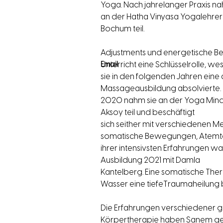
Yoga. Nach jahrelanger Praxis na
an der Hatha Vinyasa Yogalehrer
Bochum teil.
Adjustments und energetische Be
Unterricht eine Schlüsselrolle, we
Email
sie in den folgenden Jahren eine
Massageausbildung absolvierte.
2020 nahm sie an der Yoga Mind
Aksoy teil und beschäftigt
sich seither mit verschiedenen M
somatische Bewegungen, Atemtec
ihrer intensivsten Erfahrungen w
Ausbildung 2021 mit Damla
Kantelberg. Eine somatische The
Wasser eine tiefeTraumaheilung 
Die Erfahrungen verschiedener g
Körpertherapie haben Sanem ge