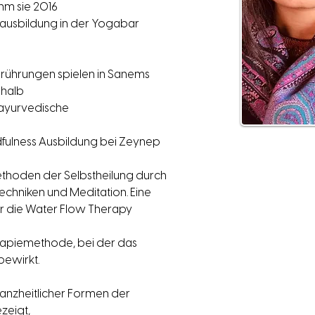
hm sie 2016
ausbildung in der Yogabar 
rührungen spielen in Sanems 
shalb
 ayurvedische 
fulness Ausbildung bei Zeynep 
ethoden der Selbstheilung durch 
hniken und Meditation. Eine 
ar die Water Flow Therapy 
rapiemethode, bei der das 
bewirkt.
anzheitlicher Formen der 
zeigt,