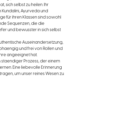
 sich selbst zu heilen. Ihr 
an Kundalini, Ayurveda und 
e für ihren Klassen sind sowohl 
nde Sequenzen, die die 
fer und bewusster in sich selbst 
authentische Auseinandersetzung, 
haengig und frei von Rollen und 
ahre angeeignet hat.
n staendiger Prozess, der einem 
lernen. Eine liebevolle Erinnerung 
s tragen, um unser reines Wesen zu 