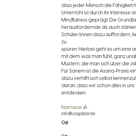
dass jeder Mensch die Fähigkeit hat,
Unterricht ist durch ihr Interesse 
Mindfulness geprägt. Die Grundlag
herausfordernde als auch stärke
Schüler/innen dazu auffordern, tie
zu
spüren. Hierbei geht es um eine 
mit dem was man fühlt, ganz unab
Mustern, die man sich über die J
Für Sanem ist die Asana-Praxis ei
dazu verhilft sich selbst kennenzu
daran, dass wir schon alles in un
entdecken.
Namaste ॐ
info@yogabar.de
Ost