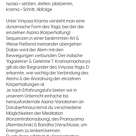
nyasa = setzten, stellen, platzieren,
krama = Schritt, Abfolge
Unter Vinyasa Krama versteht man eine
dynamische Form des Yoga, bei der die
einzelnen Asana (Körperhaltung)
Sequenzen in einer bestimmten Art &
Weise fließend ineinander übergehen.
Dabei wird der Atem mit den
Bewegungen verbunden. Der indische
Yogalehrer & Gelehrte T. Krishnamacharya
gilt als der Begründer des Vinyasa Yoga. Er
erkannte, wie wichtig die Verbindung des
Atems & die Anordnung der einzelnen
Körperhaltungen ist.
Je nach Erfahrungstufe bieten wir in
unserem Unterricht einfache bis
herausfordernde Asana-Variationen an.
Darüberhinaus lernst du verschiedene
Möglichkeiten der Meditation
(Konzentrationsübung), des Pranayama
(Atemtechnik) & Bandha (Verschlüsse, um
Energien zu lenken) kennen.