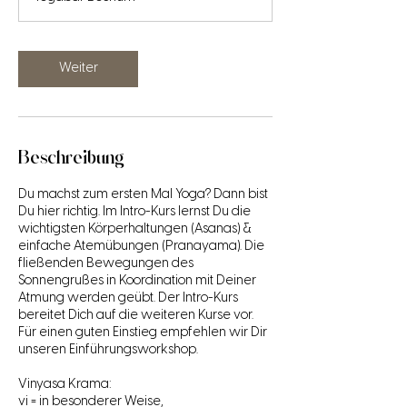
e
r
v
a
Weiter
r
i
i
e
r
Beschreibung
t
Du machst zum ersten Mal Yoga? Dann bist
Du hier richtig. Im Intro-Kurs lernst Du die
wichtigsten Körperhaltungen (Asanas) &
einfache Atemübungen (Pranayama). Die
fließenden Bewegungen des
Sonnengrußes in Koordination mit Deiner
Atmung werden geübt. Der Intro-Kurs
bereitet Dich auf die weiteren Kurse vor.
Für einen guten Einstieg empfehlen wir Dir
unseren Einführungsworkshop.
Vinyasa Krama:
vi = in besonderer Weise,