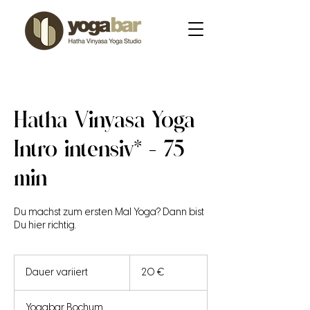
Hatha Vinyasa Yoga
Intro intensiv* - 75
min
Du machst zum ersten Mal Yoga? Dann bist
Du hier richtig.
20
Euro
Dauer variiert
D
20 €
a
u
Yogabar Bochum