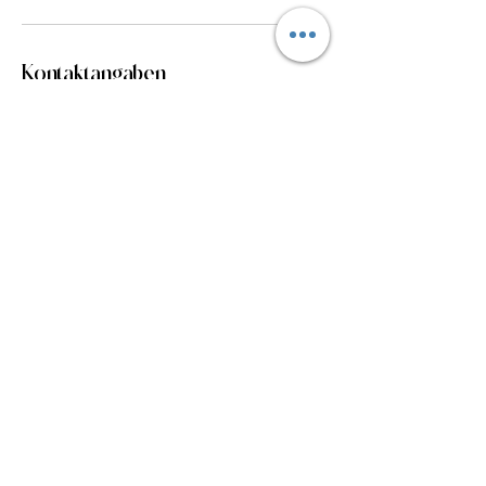
Kontaktangaben
Industriestraße 40, Bochum, Deutschland
info@yogabar.de
Anmelden