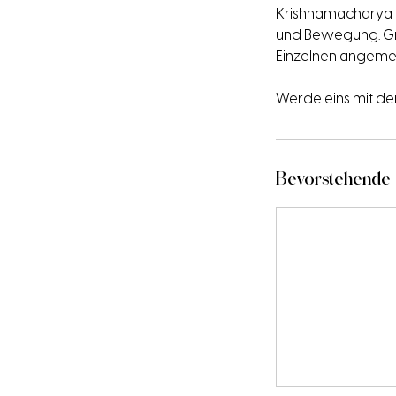
Krishnamacharya g
und Bewegung. Gru
Einzelnen angemes
Werde eins mit d
Bevorstehende 