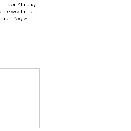
ation von Atmung
ehre was für den
dernen Yoga«.