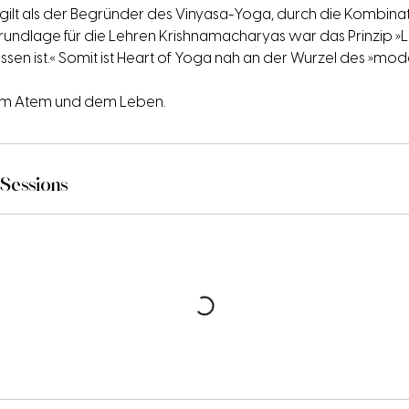
ilt als der Begründer des Vinyasa-Yoga, durch die Kombin
ndlage für die Lehren Krishnamacharyas war das Prinzip »L
sen ist.« Somit ist Heart of Yoga nah an der Wurzel des »mo
em Atem und dem Leben.
Sessions