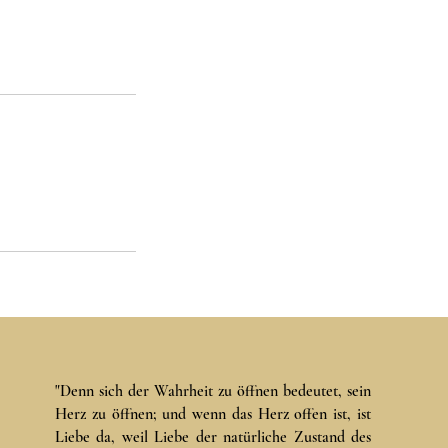
"Denn sich der Wahrheit zu öffnen bedeutet, sein
en
Herz zu öffnen; und wenn das Herz offen ist, ist
Liebe da, weil Liebe der natürliche Zustand des