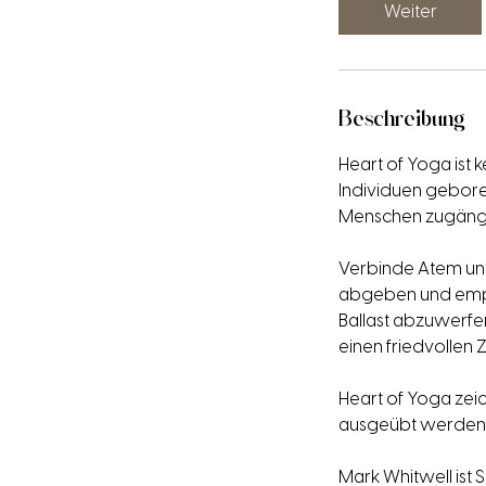
d
Weiter
3
0
M
i
Beschreibung
n
.
Heart of Yoga ist k
Individuen geborene
Menschen zugängl
Verbinde Atem un
abgeben und empfan
Ballast abzuwerfe
einen friedvollen Z
Heart of Yoga zeic
ausgeübt werden,
Mark Whitwell ist S