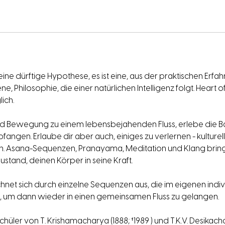
eine dürftige Hypothese, es ist eine, aus der praktischen Erfah
, Philosophie, die einer natürlichen Intelligenz folgt. Heart of 
ich.
d Bewegung zu einem lebensbejahenden Fluss, erlebe die B
gen. Erlaube dir aber auch, einiges zu verlernen - kulturel
n. Asana-Sequenzen, Pranayama, Meditation und Klang bring
ustand, deinen Körper in seine Kraft.
hnet sich durch einzelne Sequenzen aus, die im eigenen indi
 um dann wieder in einen gemeinsamen Fluss zu gelangen.
chüler von T. Krishamacharya (1888; †1989 ) und T.K.V. Desikachar