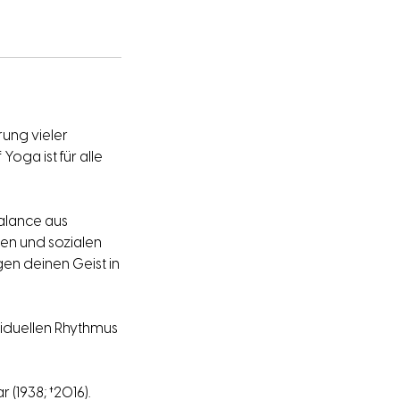
rung vieler
Yoga ist für alle
alance aus
len und sozialen
en deinen Geist in
viduellen Rhythmus
 (1938; †2016).