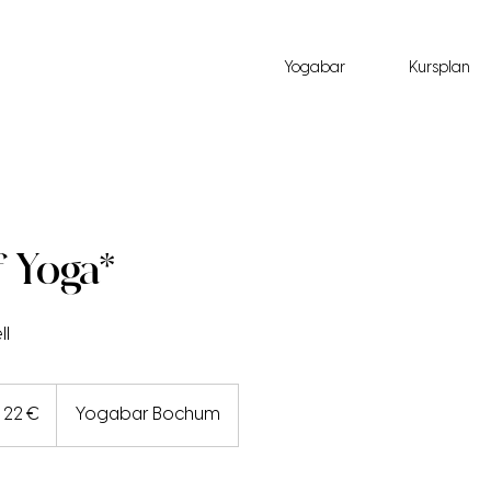
Yogabar
Kursplan
f Yoga*
ll
ro
22 €
Yogabar Bochum