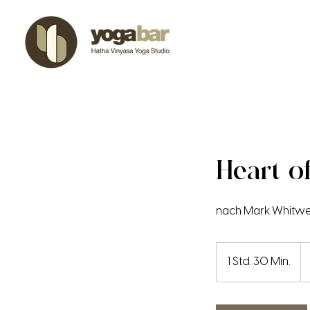
Heart o
nach Mark Whitwe
22
Eu
1 Std. 30 Min.
1
S
t