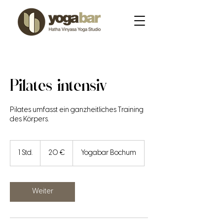
Pilates intensiv
Pilates umfasst ein ganzheitliches Training
des Körpers.
20
Euro
1 Std.
1
20 €
Yogabar Bochum
S
t
d
Weiter